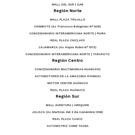
MALL DEL SUR | SJM
Región Norte
MALL PLAZA TRUJILLO
CHIMBOTE (Av. Francisco Bolognesi N° 508)
CONCESIONARIO INTERAMERICANA NORTE | PIURA
REAL PLAZA CHICLAYO
CAJAMARCA (Av. Hoyos Rubio N° 1573)
CONCESIONARIO INTERAMERICANA NORTE | TARAPOTO
Región Centro
CONCESIONARIO MULTIMARKAS HUANCAYO
AUTOMOTORES DE LA AMAZONIA HYUNDAI
MOTOR CENTER HUÁNUCO
REAL PLAZA HUÁNUCO
Región Sur
MALL AVENTURA | AREQUIPA
JULIACA (Av. Martires del 4 de noviembre 1356)
REAL PLAZA CUSCO
AUTOMOTRIZ CISNE TACNA